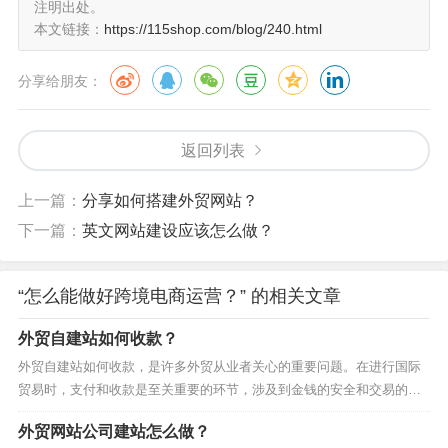
注明出处。
跨境电商的成功与国际物流息息相关。选择合适的物流合
本文链接：
https://115shop.com/blog/240.html
作伙伴，以确保产品能够安全、及时地送达客户手中。同
时，跟踪和管理库存，以避免出现断货或库存积压的问
分享给朋友：
题。
返回列表
7. 提供卓越的客户服务
上一篇：
分享如何搭建外贸网站？
卓越的客户服务是客户忠诚度的关键。与客户建立良好的
下一篇：
英文网站建设应该怎么做？
沟通，解决他们的问题，提供及时的支持。考虑在目标市
场设立客户服务团队，以满足语言和时区的差异。
“怎么能做好跨境电商运营？” 的相关文章
8. 遵守法规和税务规定
外贸自建站如何收款？
外贸自建站如何收款，是许多外贸从业者关心的重要问题。在进行国际
跨境电商涉及到复杂的法规和税务规定。确保您了解并遵
贸易时，支付和收款是至关重要的环节，涉及到金钱的安全和交易的顺
守所有相关法律，包括海关和进口出口规定。这有助于避
利进行。本文将为您详细介绍外贸自建站如何收款的方法和注意事项。
外贸网站公司建站怎么做？
免法律纠纷和罚款。
选择合适的支付方式选择合适的支付方式对于外贸自建站的收款至关重