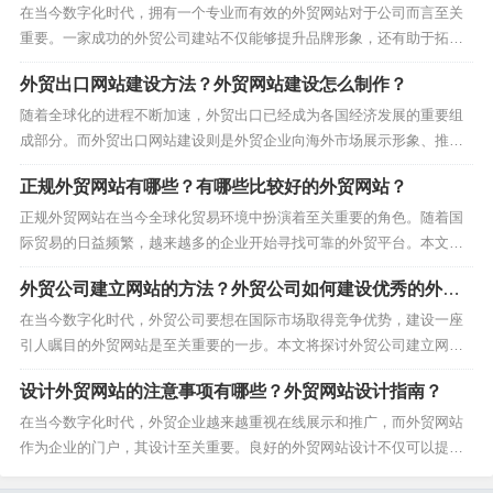
要。最常见的支付方式包括信用卡支付、PayPal、电...
在当今数字化时代，拥有一个专业而有效的外贸网站对于公司而言至关
重要。一家成功的外贸公司建站不仅能够提升品牌形象，还有助于拓展
9. 持续学习和改进
国际市场。那么，究竟在建设外贸网站的过程中，我们应该如何去做
外贸出口网站建设方法？外贸网站建设怎么制作？
呢？1. 制定清晰的建站计划在着手建设外贸网站之前，公司需要制定一
跨境电商领域不断发展和变化，因此持续学习和改进是至
份清晰的建站计划。这个计划应该涵盖网站的目标受众、...
随着全球化的进程不断加速，外贸出口已经成为各国经济发展的重要组
关重要的。跟踪行业趋势，了解竞争对手的策略，并不断
成部分。而外贸出口网站建设则是外贸企业向海外市场展示形象、推广
产品、拓展业务的重要手段之一。那么，如何建设一个优秀的外贸出口
改进您的运营方法。
正规外贸网站有哪些？有哪些比较好的外贸网站？
网站呢？本文将为您揭秘外贸出口网站建设的方法和制作过程。一、明
确建站目的首先，我们需要明确建设外贸出口网站的目的。...
正规外贸网站在当今全球化贸易环境中扮演着至关重要的角色。随着国
际贸易的日益频繁，越来越多的企业开始寻找可靠的外贸平台。本文将
介绍一些正规外贸网站，并对其中一些比较出色的平台进行深入分析。
外贸公司建立网站的方法？外贸公司如何建设优秀的外贸
1. Alibaba作为全球最大的B2B电子商务平台之一，Alibaba堪称正规外贸
网站？
网站的典范。该平台汇聚了全球各...
在当今数字化时代，外贸公司要想在国际市场取得竞争优势，建设一座
引人瞩目的外贸网站是至关重要的一步。本文将探讨外贸公司建立网站
的方法，以及如何在建设过程中打造出优秀的外贸网站，为企业赢得更
设计外贸网站的注意事项有哪些？外贸网站设计指南？
多商机。选择合适的域名在外贸公司建立网站的过程中，首要考虑的是
选择一个合适的域名。一个简单易记、与公司业务相关的域...
在当今数字化时代，外贸企业越来越重视在线展示和推广，而外贸网站
作为企业的门户，其设计至关重要。良好的外贸网站设计不仅可以提升
企业形象，还能为客户提供更好的使用体验，从而增加业务机会。本文