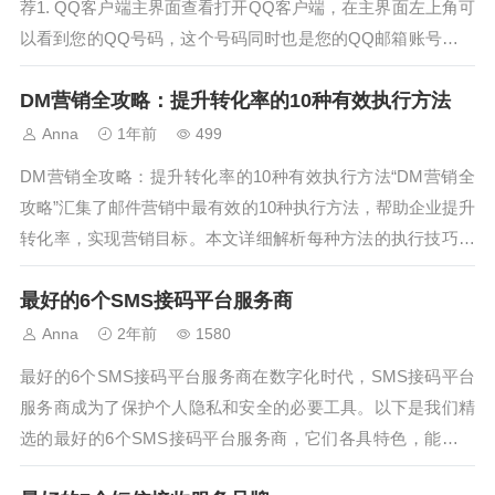
荐1. QQ客户端主界面查看打开QQ客户端，在主界面左上角可
以看到您的QQ号码，这个号码同时也是您的QQ邮箱账号的基
础部分，通常邮箱地址格式为“QQ号码@qq.com”。这是最直
DM营销全攻略：提升转化率的10种有效执行方法
观的方法，轻松定位您的邮箱号。2. QQ邮箱登录界面在QQ邮
箱登...
Anna
1年前
499
DM营销全攻略：提升转化率的10种有效执行方法“DM营销全
攻略”汇集了邮件营销中最有效的10种执行方法，帮助企业提升
转化率，实现营销目标。本文详细解析每种方法的执行技巧和
应用场景。方法一：精准定位目标客户基于客户画像和行为数
最好的6个SMS接码平台服务商
据，发送针对性内容。方法二：设计引人注目的邮件主题吸引
用户注意，提升打开率。...
Anna
2年前
1580
最好的6个SMS接码平台服务商在数字化时代，SMS接码平台
服务商成为了保护个人隐私和安全的必要工具。以下是我们精
选的最好的6个SMS接码平台服务商，它们各具特色，能满足
不同用户的需求。1. Aoksend - 领先的SMS接码平台服务商Ao