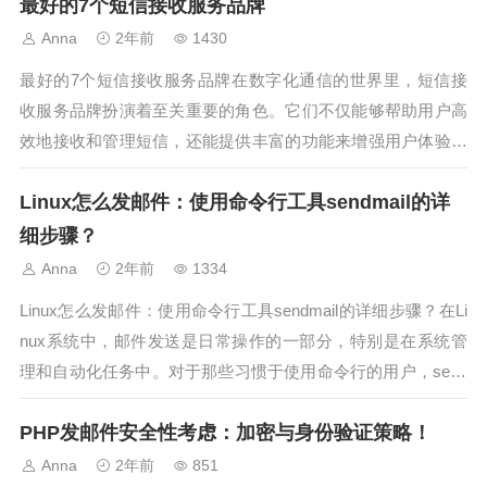
最好的7个短信接收服务品牌
ksend作为领先的SMS接码平台服务商，提供了高效、可靠
的...
Anna
2年前
1430
最好的7个短信接收服务品牌在数字化通信的世界里，短信接
收服务品牌扮演着至关重要的角色。它们不仅能够帮助用户高
效地接收和管理短信，还能提供丰富的功能来增强用户体验。
今天，我们将介绍7个最好的短信接收服务品牌，这些品牌以
Linux怎么发邮件：使用命令行工具sendmail的详
其卓越的性能和用户友好的界面而受到用户的青睐。1. Aoksen
d.com - 领先...
细步骤？
Anna
2年前
1334
Linux怎么发邮件：使用命令行工具sendmail的详细步骤？在Li
nux系统中，邮件发送是日常操作的一部分，特别是在系统管
理和自动化任务中。对于那些习惯于使用命令行的用户，send
mail是一个强大的工具，可以用来发送电子邮件。本文将详细
PHP发邮件安全性考虑：加密与身份验证策略！
介绍Linux怎么发邮件，并重点讲解如何使用sendmai...
Anna
2年前
851