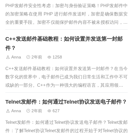
PHP发邮件安全性考虑：加密与身份验证策略！PHP发邮件中
的加密策略在使用 PHP 进行邮件发送时，加密是确保数据安
全的重要手段。加密不仅能保护邮件内容不被未授权访问，还
能防止数据在传输过程中被篡改。使用加密协议，例如 SSL/T
C++发送邮件基础教程：如何设置并发送第一封邮
LS，可以大大提升 PHP 发邮件的安全性。通过这些加密协
议，您可以保...
件？
Anna
2年前
1258
C++发送邮件基础教程：如何设置并发送第一封邮件？在当今
数字化的世界中，电子邮件已成为我们日常生活和工作中不可
或缺的一部分。C++作为一种强大的编程语言，其应用领域涉
及面非常广泛，包括网络编程。在本教程中，我们将介绍如何
Telnet发邮件：如何通过Telnet协议发送电子邮件？
使用C++发送邮件的基本步骤和设置，帮助你实现通过代码发
送邮件的目标。本文将从设...
Anna
2年前
627
Telnet发邮件：如何通过Telnet协议发送电子邮件？Telnet发邮
件：了解Telnet协议Telnet发邮件的过程开始于对Telnet协议的