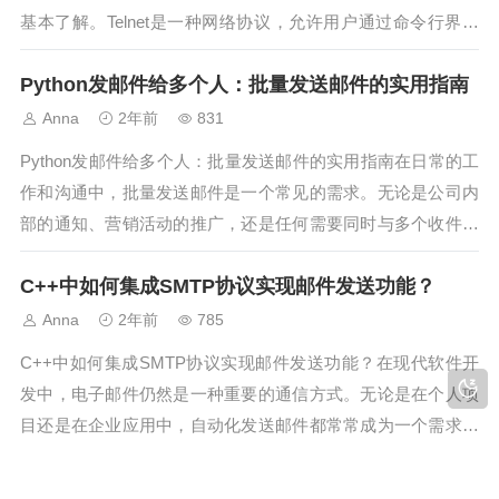
基本了解。Telnet是一种网络协议，允许用户通过命令行界面
连接到远程计算机，并进行数据交换。尽管现代电子邮件客户
Python发邮件给多个人：批量发送邮件的实用指南
端和服务提供了图形用户界面，但Teln...
Anna
2年前
831
Python发邮件给多个人：批量发送邮件的实用指南在日常的工
作和沟通中，批量发送邮件是一个常见的需求。无论是公司内
部的通知、营销活动的推广，还是任何需要同时与多个收件人
联系的场合，掌握如何使用Python发邮件给多个人可以极大地
C++中如何集成SMTP协议实现邮件发送功能？
提高效率。本文将为您提供一个关于如何批量发送邮件的实用
指南，包括Pyth...
Anna
2年前
785
C++中如何集成SMTP协议实现邮件发送功能？在现代软件开
发中，电子邮件仍然是一种重要的通信方式。无论是在个人项
目还是在企业应用中，自动化发送邮件都常常成为一个需求。
SMTP（Simple Mail Transfer Protocol，简单邮件传输协议）
如何选择合适的发送邮件接口以满足企业日常通讯
是一种广泛使用的协议，用于在网络上发送电子邮件...