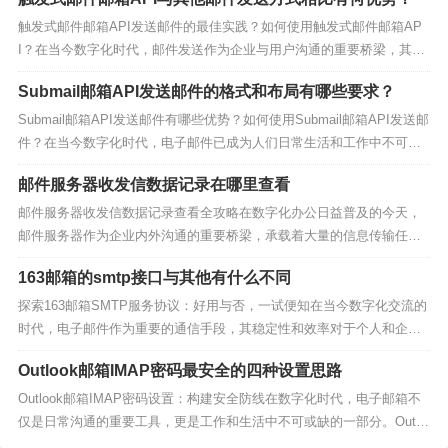
的安全性。此外，一些大型企业或组织还可能使用专用的
触发式邮件邮箱API发送邮件的最佳实践？如何使用触发式邮件邮箱AP
邮件中继服务器，通过特定的端口来转发邮件。
I？在当今数字化时代，邮件发送作为企业与用户沟通的重要桥梁，其方
式日益多样化。其中，触发式邮件邮箱API因其高效、精准的特性受到了
Submail邮箱API发送邮件的格式和布局有哪些要求？
广泛关注。本文将深入探讨触发式邮件邮箱API相较于其他邮件发送方式
四、如何选择合适的邮箱接口
的优势，并分享其最佳实践以及使用方法。...
Submail邮箱API发送邮件有哪些优势？如何使用Submail邮箱API发送邮
件？在当今数字化时代，电子邮件已成为人们日常生活和工作中不可或
在选择合适的邮箱接口时，需要考虑多个因素，包括安全
缺的一部分。对于企业和开发者而言，使用API（应用程序接口）来发送
性、性能、兼容性以及使用场景等。对于个人用户而言，
邮件服务器收发信数据记录在哪里查看
邮件已成为一种高效、自动化的解决方案。Submail邮箱API作为其中的
通常使用SMTP、IMAP和POP3等常见协议即可满足日常需
佼佼者，以其高效、...
邮件服务器收发信数据记录查看全攻略在数字化办公日益普及的今天，
邮件服务器作为企业内外沟通的重要桥梁，承载着大量的信息传输任
求。而对于企业用户或需要更高安全性的场景，可以考虑
务。了解如何查看邮件服务器的收发信数据记录，对于维护企业信息安
使用加密的SMTP提交端口、SMTPS端口或SSH隧道等方式
163邮箱的smtp接口与其他有什么不同
全、提升工作效率至关重要。本文将详细介绍如何查看邮件服务器的收
来传输邮件。
发信数据记录，并通过实例加以说明。一、邮件服务器收发信...
探索163邮箱SMTP服务协议：好用与否，一试便知在当今数字化交流的
时代，电子邮件作为重要的通信手段，其稳定性和效率对于个人和企业
此外，不同的邮件服务提供商可能会对端口和协议的使用
都至关重要。而在众多邮箱服务商中，163邮箱凭借其稳定的性能和良好
Outlook邮箱IMAP密码最安全的四种设置思路
有所限制或特殊要求。因此，在选择邮箱接口时，还需要
的口碑，赢得了广大用户的青睐。然而，对于需要使用邮箱进行大量邮
件发送的用户来说，SMTP服务协议的选择和...
Outlook邮箱IMAP密码设置：构建安全防线在数字化时代，电子邮箱不
参考邮件服务提供商的文档或联系技术支持以获取更详细
仅是日常沟通的重要工具，更是工作和生活中不可或缺的一部分。Outlo
的信息和指导。
ok邮箱以其高效、稳定的特点，受到了广大用户的青睐。然而，随着网