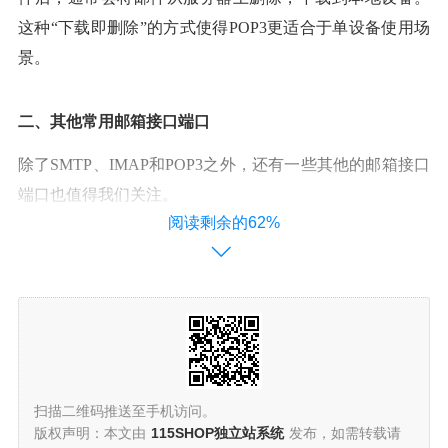
这种“下载即删除”的方式使得POP3更适合于单设备使用场
景。
二、其他常用邮箱接口端口
除了SMTP、IMAP和POP3之外，还有一些其他的邮箱接口
端口也值得我们关注。
阅读剩余的62%
1. 端口587：SMTP提交端口
端口587通常用于SMTP的提交服务，它支持邮件的加密传
输，因此比端口25更加安全。当邮件客户端需要通过加密
方式与邮件服务器通信时，可以选择使用端口587。
2. 端口465：SMTPS端口
扫描二维码推送至手机访问。
版权声明：本文由
115SHOP独立站系统
发布，如需转载请
端口465是SMTP over SSL（SMTPS）的默认端口。SMTPS