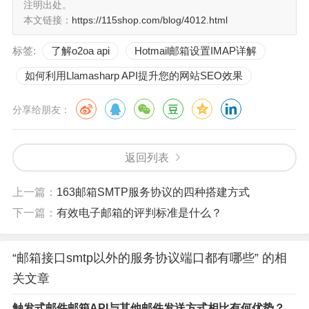
注明出处。
是SMTP的安全版本，它通过SSL/TLS加密邮件传输过程，
本文链接：
https://115shop.com/blog/4012.html
确保邮件内容的安全性。与端口587相比，端口465在整个
标签:
了解o2oa api
Hotmail邮箱设置IMAP详解
通信过程中都保持加密状态。
如何利用Llamasharp API提升您的网站SEO效果
3. 端口22：SSH端口
分享给朋友：
虽然SSH（Secure Shell）主要用于远程登录和命令执行，
但它也可以用于安全地传输邮件。通过SSH隧道，用户可
返回列表
以将邮件传输过程中的数据流量加密，并通过SSH端口22
进行传输，以增加数据传输的安全性。
上一篇：
163邮箱SMTP服务协议的四种搭建方式
下一篇：
有效电子邮箱的评判标准是什么？
三、企业邮箱与特殊端口
在企业环境中，邮箱接口可能会使用一些特殊的端口或协
“邮箱接口smtp以外的服务协议端口都有哪些” 的相
议来满足特定的需求。例如，一些企业可能会使用自定义
关文章
的端口或协议来进行邮件的传输和接收，以确保内部通信
触发式邮件邮箱API与其他邮件发送方式相比有何优势？