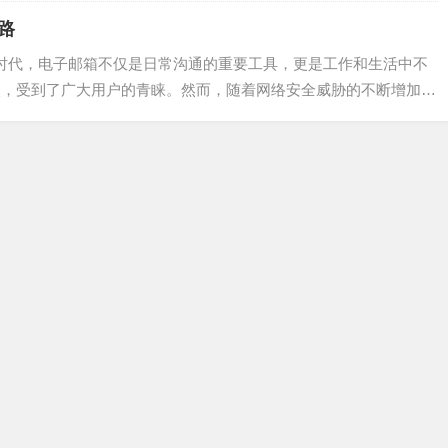
快速到达收件人的重要...
思路
数字化时代，电子邮箱不仅是日常沟通的重要工具，更是工作和生活中不
的特点，受到了广大用户的青睐。然而，随着网络安全威胁的不断增加，
置，显得尤为重要。...