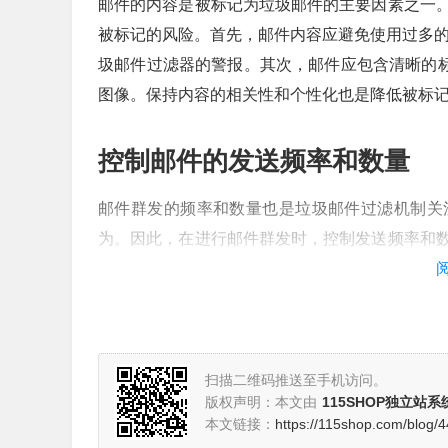
邮件的内容是被标记为垃圾邮件的主要因素之一
被标记的风险。首先，邮件内容应避免使用过多的垃
圾邮件过滤器的警报。其次，邮件应包含清晰的标
图像。保持内容的相关性和个性化也是降低被标
控制邮件的发送频率和数量
邮件群发的频率和数量也是垃圾邮件过滤机制关
为。因此，在进行邮件群发时，控制发送频率和
过多的邮件，从而降低被标记的风险。此外，设
管理和维护发件人信誉
扫描二维码推送至手机访问。
发件人的信誉对邮件是否被标记为垃圾邮件有着
版权声明：本文由
115SHOP独立站系
先，确保使用一个可靠的发件人域名，并保持该域
本文链接：
https://115shop.com/blog/4
列入黑名单。其次，使用SPF（Sender Policy Frame