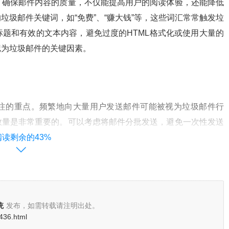
。确保邮件内容的质量，不仅能提高用户的阅读体验，还能降低
圾邮件关键词，如“免费”、“赚大钱”等，这些词汇常常触发垃
题和有效的文本内容，避免过度的HTML格式化或使用大量的
记为垃圾邮件的关键因素。
注的重点。频繁地向大量用户发送邮件可能被视为垃圾邮件行
数量是非常重要的。可以考虑将邮件分批发送，避免一次性发送
置适当的发送间隔时间也有助于维护良好的发送信誉。
阅读剩余的43%
直接影响。建立和维护良好的发件人信誉需要时间和耐心。首
统
发布，如需转载请注明出处。
名的良好信誉。定期监控和维护发件人的IP地址，确保其不被
436.html
work）、DKIM（DomainKeys Identified Mail）和DMARC