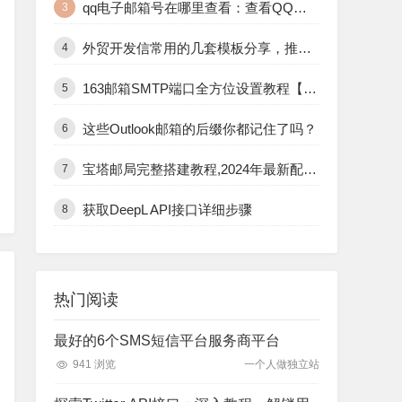
qq电子邮箱号在哪里查看：查看QQ邮箱号的6个最实用路径推荐
3
外贸开发信常用的几套模板分享，推荐10个英文开发信模板
4
163邮箱SMTP端口全方位设置教程【2023最新/图文讲解】
5
这些Outlook邮箱的后缀你都记住了吗？
6
宝塔邮局完整搭建教程,2024年最新配置解析!
7
获取DeepL API接口详细步骤
8
热门阅读
最好的6个SMS短信平台服务商平台
941 浏览
一个人做独立站