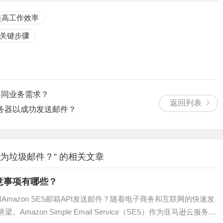
n, Reporting & Conformance）等邮件认证技术来验证邮件的来源，增
何提高工作效率
的关键步骤
DPR》），在商业邮件中必须提供明确的退订选项。让用户能够轻
不同业务需求？
，从而降低被标记为垃圾邮件的风险。确保退订链接的可见性，
返回列表
P服务器以成功发送邮件？
订而将邮件标记为垃圾邮件。
记为垃圾邮件？” 的相关文章
重要环节。使用邮件发送服务提供商提供的报告和分析工具，可
注意事项有哪些？
关键指标。通过分析这些数据，您可以发现并解决潜在的问题，
用Amazon SES邮箱API发送邮件？随着电子商务和互联网的快速发
，及时处理用户的反馈和投诉，确保邮件群发的质量和效果。
on Simple Email Service（SES）作为亚马逊云服务