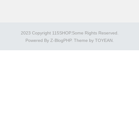
2023 Copyright 115SHOP.Some Rights Reserved.
Powered By
Z-BlogPHP
. Theme by
TOYEAN
.