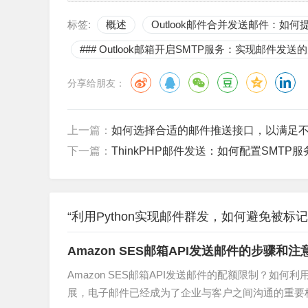
（Domain-based Message Authenticatio
标签:
概述
Outlook邮件合并发送邮件：如
加邮件的可信度。
### Outlook邮箱开启SMTP服务：实现邮件发送
提供明确的退订选项
分享给朋友：
根据法律法规（如《CAN-SPAM法案》和《G
上一篇：
如何选择合适的邮件推送接口，以满足
松地退订邮件，可以有效减少用户对邮件的投诉
下一篇：
ThinkPHP邮件发送：如何配置SMT
并确保退订过程简单易行，避免用户因为无法退
监控邮件发送效果和反馈
“利用Python实现邮件群发，如何避免被标
监控邮件发送效果和反馈是优化邮件群发策略的
Amazon SES邮箱API发送邮件的步骤和
以帮助您了解邮件的送达率、打开率和点击率等
Amazon SES邮箱API发送邮件的配额限制？如何利
如邮件内容的相关性、发送时间的选择等。同时
展，电子邮件已经成为了企业与客户之间沟通的重要桥梁。Amaz