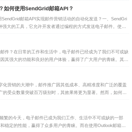
如何使用SendGrid邮箱API？
SendGrid邮箱API实现邮件营销活动的自动化发送？一、SendGri
记为垃圾邮件需要综合考虑多个因素，包括了解垃圾邮件的标记机
PI是一种强大的工具，它允许开发者通过编程的方式发送电子邮件。使用S
质量、控制发送频率和数量、管理和维护发件人信誉、提供明确
采取这些措施，可以有效减少邮件被标记为垃圾邮件的风险，从
送多少邮件？在日常的工作和生活中，电子邮件已经成为了我们不可或缺
k邮箱因其强大的功能和良好的用户体验，赢得了广大用户的青睐。其
提高了沟通效率。那么，用...
字化营销的大潮中，邮件推广因其低成本、高精准度和广泛的覆盖
广的受众数量突破百万级别时，其效果将更为显著。然而，如何在
将通过四个具体案例，详细解析邮件推广突破百万...
信日益频繁的今天，电子邮件已成为我们工作、生活中不可或缺的一部
面和稳定的性能，赢得了众多用户的青睐。而在使用Outlook邮箱发