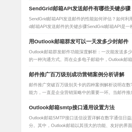
（AWS）的一部分，为企业提供了一种可靠、...
结论
SendGrid邮箱API发送邮件有哪些关键步骤？
SendGrid邮箱API发送邮件的性能如何评估？如何利用
在使用Python进行邮件群发时，避免邮件被标
d邮箱API发送邮件的关键步骤SendGrid邮箱A
制、选择合适的邮件发送服务、保持邮件内容的
endGrid API发送邮件的关键步骤主要包括...
的退订选项以及监控邮件发送效果和反馈。通过
用Outlook邮箱群发可以一天发多少封邮件
而提高邮件的送达率和用户的满意度。
Outlook邮箱群发邮件功能深度解析：一次能发
的一种沟通方式。而在众多电子邮箱中，Outloo
中，Outlook邮箱的群发邮件功能，更是帮助我们大大
邮件推广百万级别成功营销案例分析讲解
邮件推广突破百万级别关卡的四种案例解析说明在数
能力，一直是企业营销策略中的重要一环。当邮件推
这一关卡上取得突破，却是许多企业面临的挑战。本文
Outlook邮箱smtp接口通用设置方法
Outlook邮箱SMTP接口送信设置详解在数字通
分。其中，Outlook邮箱以其强大的功能、友好的界