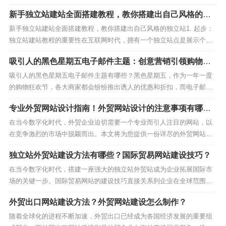
新手独立站建站全面搭建教程，教你搭建出自己风格的独
BulkSMS是一个以其可靠性和稳定性而闻名的短信接收验
立站
新手独立站建站全面搭建教程，教你搭建出自己风格的独立站1. 起步：
证码平台服务商。它提供了简单易用的API接口，支持批量
独立站建站教程的重要性在互联网时代，拥有一个独立站点是展示个人
接收和个性化验证码。BulkSMS的客户支持团队也非常专
或品牌形象的重要途径。本教程将引导你一步步学习搭建独立站的过
吸引人的黑色星期五电子邮件主题：创意营销引领购物狂
业，能够及时解决用户在使用过程中遇到的问题。
程，让你的网站拥有独特个性。“蜂邮EDM外贸版”，专为外贸行业设
欢！
计，反垃圾箱系统，内置邮箱清洗服务，让您的外贸开...
吸引人的黑色星期五电子邮件主题有哪些？黑色星期五，作为一年一度
的购物狂欢节，各大商家都会纷纷推出诱人的优惠和折扣，而电子邮件
成为宣传和吸引顾客的重要渠道之一。在这篇文章中，我们将探讨一些
专业外贸网站设计指南！外贸网站设计的注意事项有哪
吸引人的黑色星期五电子邮件主题，帮助商家更好地吸引目标顾客，提
些？
高销售业绩。“蜂邮EDM外贸版”，专为外贸行业设计，...
在当今数字化时代，外贸企业迫切需要一个专业而引人注目的网站，以
在竞争激烈的市场中脱颖而出。本文将为您提供一份详尽的外贸网站设
计指南，帮助您在互联网世界中取得成功。让我们一起探讨外贸网站设
独立站外贸站建设方法有哪些？国际贸易网站建设技巧？
计的注意事项，确保您的在线展示能够吸引潜在客户并提升业务。1. 突
显公司特色与定位首先，要确保外贸网站在设计中突显...
在当今数字化时代，搭建一座强大的独立站外贸站成为企业拓展国际市
场的关键一步。国际贸易网站的建设技巧直接关系到企业在全球范围内
的品牌形象和业务发展。接下来，我们将深入探讨独立站外贸站建设的
外贸出口网站建设方法？外贸网站建设怎么制作？
方法以及国际贸易网站的关键技巧。1. 明确目标与定位在独立站外贸站
建设的初期，首要任务是明确目标与定位。了解产品或...
随着全球化的进程不断加速，外贸出口已经成为各国经济发展的重要组