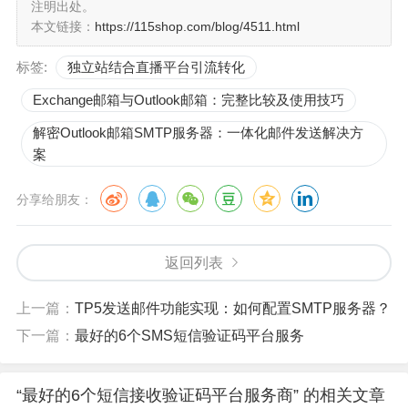
注明出处。
收验证码平台服务商非常适合需要即时响应验证码通知的
本文链接：
https://115shop.com/blog/4511.html
场景。QuickText的另一个亮点是其强大的联系人管理功
标签:
独立站结合直播平台引流转化
能，用户可以轻松地导入和管理大量的联系人列表。
Exchange邮箱与Outlook邮箱：完整比较及使用技巧
解密Outlook邮箱SMTP服务器：一体化邮件发送解决方
5. SMSBoom - 灵活的短信接收验证码平台服
案
务商
分享给朋友：
SMSBoom是一个非常灵活的短信接收验证码平台服务
商。它提供了多种接收模式，包括定时接收和循环接收，
满足不同用户的需求。此外，SMSBoom还支持多种短信
返回列表
格式，包括文本、图片和视频，使得验证码内容更加丰富
上一篇：
TP5发送邮件功能实现：如何配置SMTP服务器？
多样。
下一篇：
最好的6个SMS短信验证码平台服务
6. BulkSMS - 可靠的短信接收验证码平台服务
“最好的6个短信接收验证码平台服务商” 的相关文章
商