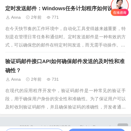
不可或缺的一部分。在Java开发中，JavaMailSender接口提供
定时发送邮件：Windows任务计划程序如何设置？
了一种强大且灵活的方式来处理电子邮件的发送。本篇文章...
Anna
2年前
771
在今天快节奏的工作环境中，自动化工具变得越来越重要，特
别是在管理日常任务和通信时。定时发送邮件是一种有效的方
式，可以确保您的邮件在特定时间发送，而无需手动操作。Wi
ndows任务计划程序是一个强大的工具，可以让您轻松设置定
验证码邮件接口API如何确保邮件发送的及时性和准
时...
确性？
Anna
2年前
731
在现代的应用程序开发中，验证码邮件是一种常见的验证手
段，用于确保用户身份的安全性和准确性。为了保证用户可以
及时收到验证码邮件，并且确保验证码的准确性，开发者通常
会使用验证码邮件接口API来实现邮件的发送。本文将详细探
讨验证码邮件接口API如何确保邮件发送的及时性和准确性，
2023 Copyright 115SHOP.Some Rights Reserved.