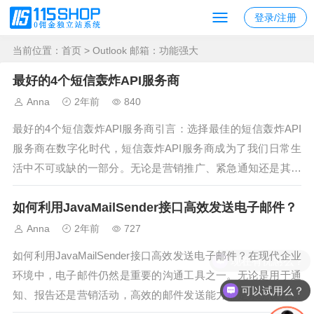
登录/注册
当前位置：
首页
> Outlook 邮箱：功能强大
最好的4个短信轰炸API服务商
Anna
2年前
840
最好的4个短信轰炸API服务商引言：选择最佳的短信轰炸API
服务商在数字化时代，短信轰炸API服务商成为了我们日常生
活中不可或缺的一部分。无论是营销推广、紧急通知还是其他
需要大量发送短信的场景，短信轰炸API服务商都扮演着至关
如何利用JavaMailSender接口高效发送电子邮件？
重要的角色。本文将为您介绍最好的4个短信轰炸API服务商，
帮助您选择最适合...
Anna
2年前
727
如何利用JavaMailSender接口高效发送电子邮件？在现代企业
现在有优惠么？
环境中，电子邮件仍然是重要的沟通工具之一。无论是用于通
可以试用么？
知、报告还是营销活动，高效的邮件发送能力都是系统设计中