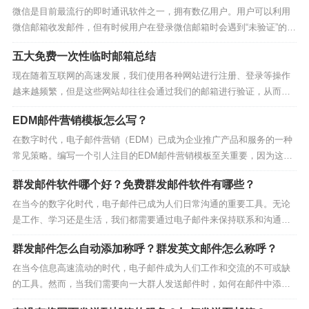
微信是目前最流行的即时通讯软件之一，拥有数亿用户。用户可以利用
微信邮箱收发邮件，但有时候用户在登录微信邮箱时会遇到“未验证”的提
示。那么，微信邮箱显示未验证是什么意思？如何解决这个问题呢？下
五大免费一次性临时邮箱总结
面就让我们来一探究竟。什么是微信邮箱未验证？微信邮箱未验证是指
你在使用微信邮箱的过程中，没有完成验证邮箱账号的...
现在随着互联网的高速发展，我们使用各种网站进行注册、登录等操作
越来越频繁，但是这些网站却往往会通过我们的邮箱进行验证，从而保
证我们的信息安全。因此，我们需要有一些“免费一次性邮箱”来保护我们
EDM邮件营销模板怎么写？
的真实邮箱不被滥用。蜂邮EDM将为大家介绍五大免费一次性临时邮
箱，解决您的邮箱安全问题。免费一次性临时邮箱：蜂...
在数字时代，电子邮件营销（EDM）已成为企业推广产品和服务的一种
常见策略。编写一个引人注目的EDM邮件营销模板至关重要，因为这是
吸引客户，提高点击率和销售的关键。在本文中，我们将为您介绍如何
群发邮件软件哪个好？免费群发邮件软件有哪些？
撰写一个成功的EDM邮件营销模板，以确保您的营销活动取得成功。1.
引人入胜的主题行第一步是撰写一个引人入胜的...
在当今的数字化时代，电子邮件已成为人们日常沟通的重要工具。无论
是工作、学习还是生活，我们都需要通过电子邮件来保持联系和沟通。
但是，当我们需要向大量的人发送邮件时，手动发送就变得不现实了。
群发邮件怎么自动添加称呼？群发英文邮件怎么称呼？
这时，我们需要使用群发邮件软件来帮助我们快速、高效地发送邮件。
那么，哪个群发邮件软件好呢？有哪些免费的群发邮件软件...
在当今信息高速流动的时代，电子邮件成为人们工作和交流的不可或缺
的工具。然而，当我们需要向一大群人发送邮件时，如何在邮件中添加
个性化的称呼成为一个值得关注的问题。本文将分享一些方法，探讨在