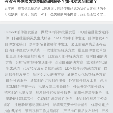
有没有将网页发送到邮箱的服务？如何发送至邮箱？
群发邮件中如何自动添加称呼，尤其是在发送英文邮件时应该如何称呼
收件人。自动添加称呼的重要性在进行群发邮件时，个性化...
近年来，随着信息技术的飞速发展，网络使用已成为我们日常生活的不
可或缺的一部分。然而，对于一些关键的网络内容，我们是否曾考虑过
将其发送至我们的邮箱，以便更为方便地查阅和管理呢？本文将探讨这
一问题，并介绍一些有关将网页发送至邮箱的服务以及具体操作步骤。
网络信息管理的需求在信息爆炸的时代，我们每天都面临着...
Outlook邮件群发服务
网易163邮件批量发送
QQ邮箱批量发送邮
件
邮箱批量购买及生成服务
SMTP轮播邮件发送
邮件群发API
邮件发送接口
多IP多域名轮播邮件发送
验证邮箱列表是否存在
自动邮件群发软件系统
一次性邮箱解决方案
批量邮件群发单显
批量注册不限量邮箱账号
日发百万邮件解决方案
临时邮箱解决
方案
分时/定时轮播发送邮件
企业邮箱解决方案
域名邮箱批量
生成系统
代发转发及别名邮箱系统
EDM邮件营销系统方案
自
建邮件群发平台
新IP冷启动解决方案
新IP自动化预热解决方案
邮件推送服务
通知邮件订阅邮件服务
外贸邮件群发工具
跨境
EDM邮件营销平台
批量发送工资条邮件
外贸开发信邮件群发
拓客邮件批量发送
群发邮件代收邮件服务
邮箱列表清洗服务
批
量验证邮箱真实性
免费邮件群发软件服务
通知邮件群发工资条
邮件
注册验证忘记密码邮件
邮箱绑定安全登录邮件
优惠促销折
扣抽奖邮件
节日祝福工作提醒邮件
产品推广新品发布邮件
开发