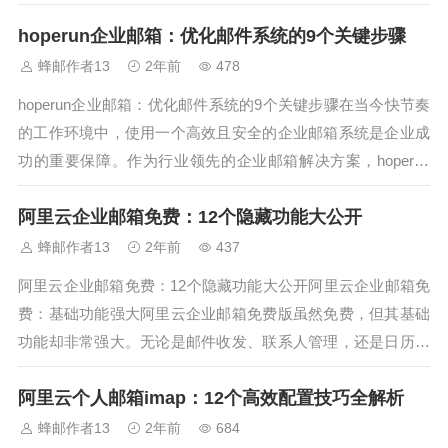
过邮件推广营销来提升转化率，成为了许多营销人员关注的焦
hoperun企业邮箱：优化邮件系统的9个关键步骤
点。本文将介绍12个最佳策略，帮助你在邮件推广营销中脱颖
而出！1. 精准的邮件推广...
蜂邮作者13
2年前
478
hoperun企业邮箱：优化邮件系统的9个关键步骤在当今快节奏
的工作环境中，使用一个高效且安全的企业邮箱系统是企业成
功的重要保障。作为行业领先的企业邮箱解决方案，hoperun
企业邮箱为众多企业提供了稳定的邮件服务。然而，面对日益
阿里云企业邮箱免费：12个隐藏功能大公开
复杂的通讯需求，如何有效地优化hoperun企业邮箱系统以提
升工作效率...
蜂邮作者13
2年前
437
阿里云企业邮箱免费：12个隐藏功能大公开阿里云企业邮箱免
费：基础功能强大阿里云企业邮箱免费版虽然免费，但其基础
功能却非常强大。无论是邮件收发、联系人管理，还是日历同
步，阿里云企业邮箱免费版都能轻松应对。特别是对于中小企
阿里云个人邮箱imap：12个高效配置技巧全解析
业和初创公司来说，阿里云企业邮箱免费版已经足够满足日常
办公需求。阿里云企业邮箱免费...
蜂邮作者13
2年前
684