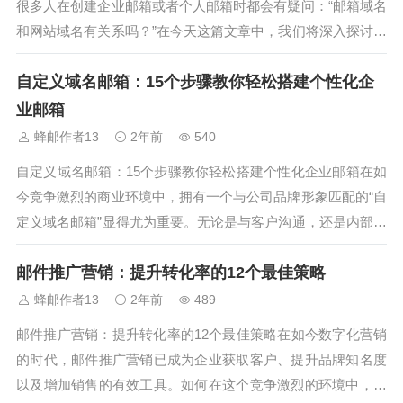
很多人在创建企业邮箱或者个人邮箱时都会有疑问：“邮箱域名
和网站域名有关系吗？”在今天这篇文章中，我们将深入探讨这
个话题，帮助你从7个关键点彻底搞懂“邮箱域名和网站域名有
自定义域名邮箱：15个步骤教你轻松搭建个性化企
关系吗”的问题。接下来，我们将一起分析，邮箱域名和网站域
名之间的联系，尤其是通...
业邮箱
蜂邮作者13
2年前
540
自定义域名邮箱：15个步骤教你轻松搭建个性化企业邮箱在如
今竞争激烈的商业环境中，拥有一个与公司品牌形象匹配的“自
定义域名邮箱”显得尤为重要。无论是与客户沟通，还是内部协
作，自定义域名邮箱都能让你的企业形象更为专业。那么，如
邮件推广营销：提升转化率的12个最佳策略
何快速搭建一个符合需求的自定义域名邮箱呢？本文将通过15
个简单步骤，带你轻松搭...
蜂邮作者13
2年前
489
邮件推广营销：提升转化率的12个最佳策略在如今数字化营销
的时代，邮件推广营销已成为企业获取客户、提升品牌知名度
以及增加销售的有效工具。如何在这个竞争激烈的环境中，通