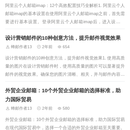
阿里云个人邮箱imap：12个高效配置技巧全解析1. 阿里云个人
邮箱imap的基本设置在使用阿里云个人邮箱imap之前，首先需
要进行基本设置。登录阿里云个人邮箱imap后，进入设置页
面，确保imap功能已开启。这一步非常关键，因为只有开启了i
设计营销邮件的10种创意方法，提升邮件视觉效果
map，才能进行后续的高效配置。2. 阿里云个人邮箱ima...
蜂邮作者13
2年前
654
设计营销邮件的10种创意方法，提升邮件视觉效果1. 使用高质
量的图片在设计营销邮件时，使用高质量的图片可以显著提升
邮件的视觉效果。确保您的图片清晰、相关，并与邮件内容相
符，以吸引读者的注意力。2. 选择合适的颜色搭配颜色搭配是
外贸企业邮箱：10个外贸企业邮箱的选择标准，助
设计营销邮件的重要元素。选择与品牌形象相符的颜色，并确
保颜色搭配和谐，以提...
力国际贸易
蜂邮作者13
2年前
580
外贸企业邮箱：10个外贸企业邮箱的选择标准，助力国际贸易
在现代国际贸易中，选择一个合适的外贸企业邮箱至关重要。