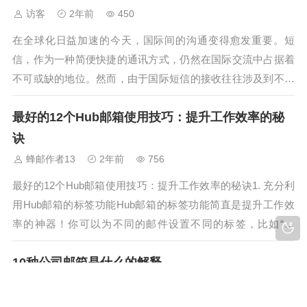
访客
2年前
450
在全球化日益加速的今天，国际间的沟通变得愈发重要。短
信，作为一种简便快捷的通讯方式，仍然在国际交流中占据着
不可或缺的地位。然而，由于国际短信的接收往往涉及到不同
国家、不同运营商之间的复杂协作，因此，选择一个靠谱的国
最好的12个Hub邮箱使用技巧：提升工作效率的秘
际短信接收平台就显得尤为重要。本文将为您推荐15个优质
的......
诀
蜂邮作者13
2年前
756
最好的12个Hub邮箱使用技巧：提升工作效率的秘诀1. 充分利
用Hub邮箱的标签功能Hub邮箱的标签功能简直是提升工作效
率的神器！你可以为不同的邮件设置不同的标签，比如“工
作”、“个人”、“重要”等。这样一来，你就能快速找到需要的邮
10种公司邮箱是什么的解释
件，再也不用在海量的邮件中迷失方向了。2. 使用Hub邮箱的
快捷键H...
访客
2年前
534