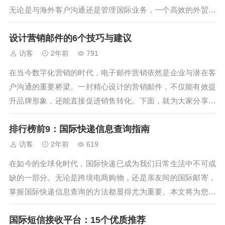
无论是与海外客户沟通还是管理国际业务，一个高效的外贸企
业邮箱可以大大提升你的工作效率。本文将为你介绍10个外贸
设计营销邮件的6个技巧与建议
企业邮箱的选择标准，帮助你更好地选择适合你的邮箱，助力
国际贸易！1. 稳定性外贸...
访客
2年前
791
在当今数字化营销的时代，电子邮件营销依然是企业与潜在客
户沟通的重要桥梁。一封精心设计的营销邮件，不仅能有效提
升品牌形象，还能直接促进销售转化。下面，就为大家分享设
计营销邮件的6个实用技巧与建议。 一、明确邮件目标与受众
排行榜前9：国际快递信息查询指南
在开始设计营销邮件之前，首先要明确邮件的目标是什么......
访客
2年前
619
在如今的全球化时代，国际快递已成为我们日常生活中不可或
缺的一部分。无论是跨境电商购物，还是亲友间的国际邮寄，
掌握国际快递信息查询的方法都显得尤为重要。本文将为您详
细介绍排行榜前9的国际快递信息查询指南，帮助您轻松追踪
国际短信接收平台：15个优质推荐
包裹动向。 1. 选择可靠的国际快递公司 首先，确保您......