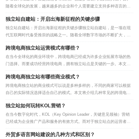
站作为海外仓的优势和限制，才能更好地利用这一国际物
随着全球化的发展，越来越多的企业和个人需要建立支持多种语言的网
流模式，提高商品销售效率和顾客满意度。
站来满足不同用户的需求。本文将介绍几种值得注意的多语言网站建站
独立站自建站：开启出海新征程的关键步骤
平台。一、115SHOP115SHOP是目前最受欢迎的网站建设平台之一，
同时也提供多语言网站建设的功能。通过安装插...
独立站自建站：开启出海新征程的关键步骤独立站自建站，是一项在现
代互联网时代备受推崇的战略之一。随着全球数字市场的不断扩大，越
来越多的企业意识到，拥有自己的独立站点是扩展业务、吸引更多国际
跨境电商独立站运营模式有哪些？
客户的关键。115Shop独立站小英将详细为大家介绍独立站自建站的步
骤，帮助您开启出海新征程。第一步：明确目标和目...
在当今全球化的商业环境中，跨境电商已经成为许多企业拓展市场的热
门选择。而要成功经营跨境电商，拥有独立站点是关键的一步。本文将
探讨跨境电商独立站运营模式，为您详细介绍其中的各种选择。1. 自建
跨境电商独立站有哪些商业模式？
独立站点：自建独立站点是跨境电商最常见的模式之一。这意味着您需
要自行购买域名、搭建网站，以及管理网站的所有内容...
跨境电商独立站的商业模式可以说是多种多样的，不同的商家可以根据
自己的实际情况选择适合自己的模式。本文将介绍几种常见的跨境电商
独立站商业模式，并分析其优缺点，帮助读者更好地了解这些模式。1.
独立站如何玩转KOL营销？
代购模式代购模式是跨境电商独立站的一种常见商业模式。在这种模式
下，独立站作为中间平台，直接代购国外商品，然后再...
在当今数字化时代，KOL（Key Opinion Leader，关键意见领袖）营销
已经成为企业推广产品和服务的有效方式。而对于独立站点的运营者来
说，利用KOL的力量也能够为其网站带来更多的曝光和流量。本文将探
外贸多语言网站建设的几种方式和区别？
讨如何在独立站点上玩转KOL营销，提高网站的知名度和盈利能力。1.