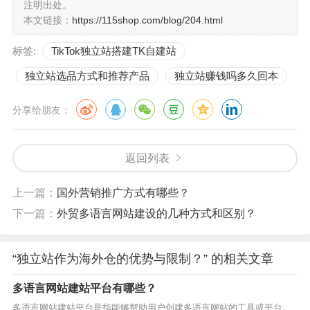
注明出处。
本文链接：
https://115shop.com/blog/204.html
四、物流运营管理需自身负责
标签:
TikTok独立站搭建TK自建站
独立站作为海外仓，物流运营管理需由商家自身负责。与
独立站选品方式和推荐产品
独立站赚钱吗多久回本
将物流运营外包给第三方仓库和物流配送相比，独立站需
要商家自己组建团队，进行库存管理、订单处理、包装发
分享给朋友：
货等各项工作。这对于商家来说，需要具备一定的物流运
营管理能力和团队支持。
返回列表
上一篇：
国外营销推广方式有哪些？
综上所述，独立站作为海外仓的优势在于货物管理更灵
下一篇：
外贸多语言网站建设的几种方式和区别？
活，品牌形象更好维护；而限制则主要体现在资金压力较
大和物流运营管理须自身负责。对于想要开拓跨境电商市
“独立站作为海外仓的优势与限制？” 的相关文章
场的商家来说，根据实际情况和需求，选择最适合自身发
多语言网站建站平台有哪些？
展的海外仓形式是至关重要的。只有全面了解和明确独立
多语言网站建站平台是指能够帮助用户创建多语言网站的工具或平台。