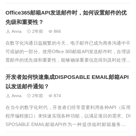
运行。本文将深入探讨如何评估邮件发送API的性能和可扩展
Office365邮箱API发送邮件时，如何设置邮件的优
性，并提出应对高并发场景的策略。一、邮件发送API的性能
评估评估邮件发送API...
先级和重要性？
Anna
2年前
866
在数字化沟通日益频繁的今天，电子邮件已成为商务沟通中不
可或缺的一部分。使用Office 365邮箱API发送邮件时，合理设
置邮件的优先级和重要性，能够确保重要信息得到及时处理，
提高工作效率。本文将详细介绍如何在Office 365邮箱...
开发者如何快速集成DISPOSABLE EMAIL邮箱API
以发送邮件通知？
Anna
2年前
874
在当今的数字化时代，开发者们经常需要利用各种API（应用
程序编程接口）来快速实现各种功能，以满足项目的需求。DI
SPOSABLE EMAIL邮箱API作为一种提供临时邮箱服务的接
口，能够帮助开发者实现邮件的快速发送和接收，特别适用于