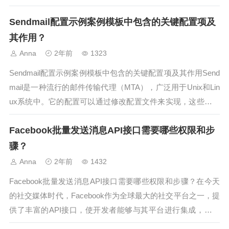
了提高效率并确保邮件的及时发送和跟踪，集成 Mail API 是一
Sendmail配置示例案例模板中包含的关键配置项及
种非常有效的解决方案。本文将探讨如何高效集成 Mail AP...
其作用？
Anna
2年前
1323
Sendmail配置示例案例模板中包含的关键配置项及其作用Send
mail是一种流行的邮件传输代理（MTA），广泛用于Unix和Lin
ux系统中。它的配置可以通过修改配置文件来实现，这些配置
项决定了Sendmail如何处理邮件传输、路由和队列管理等功
Facebook批量发送消息API接口需要哪些权限和步
能。本文将介绍Sendmail配置示例案例模板中的...
骤？
Anna
2年前
1432
Facebook批量发送消息API接口需要哪些权限和步骤？在今天
的社交媒体时代，Facebook作为全球最大的社交平台之一，提
供了丰富的API接口，使开发者能够与其平台进行集成，从而
创造更丰富的应用和功能。其中，批量发送消息API接口尤为