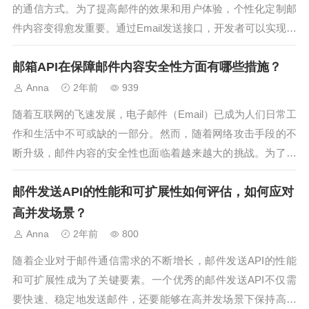
的通信方式。为了提高邮件的效果和用户体验，个性化定制邮
件内容变得愈发重要。通过Email发送接口，开发者可以实现邮
件内容的个性化定制，从而更好地满足用户需求，提升邮件的
邮箱API在保障邮件内容安全性方面有哪些措施？
打开率和反馈率。本文将探讨如何利用Email发送接口实现邮件
内容的个性化定制，...
Anna
2年前
939
随着互联网的飞速发展，电子邮件（Email）已成为人们日常工
作和生活中不可或缺的一部分。然而，随着网络攻击手段的不
断升级，邮件内容的安全性也面临着越来越大的挑战。为了保
障邮件内容的安全性，许多邮箱服务提供商都提供了API（应
邮件发送API的性能和可扩展性如何评估，如何应对
用程序接口）供开发者使用，以便更好地集成邮件服务到各种
应用中。那么，邮箱AP...
高并发场景？
Anna
2年前
800
随着企业对于邮件通信需求的不断增长，邮件发送API的性能
和可扩展性成为了关键要素。一个优秀的邮件发送API不仅需
要快速、稳定地发送邮件，还要能够在高并发场景下保持高效