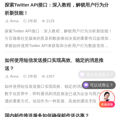
探索Twitter API接口：深入教程，解锁用户行为分
重要，它允许开发者以自动化的方式向多个用户发送消息，为
企业和开...
析新技能！
Anna
2年前
2125
探索Twitter API接口：深入教程，解锁用户行为分析新技能！
引言随着社交媒体的普及和数据驱动决策的重要性日益增加，
掌握如何使用Twitter API来获取和分析用户行为数据变得尤为
关键。Twitter作为全球最大的实时信息传播平台之一，其API接
如何使用短信发送接口实现高效、稳定的消息推
口不仅提供了丰富的数据资源，还为开发者和研究人员...
送？
现在有优惠么？
Anna
2年前
1307
可以试用么？
如何使用短信发送接口实现高效、稳定的消息推送？在今天的
数字化世界中，即时通讯和消息推送已成为企业与用户之间沟
通的重要方式。短信作为一种直接、高效的通讯手段，在信息
传递和用户触达中扮演着不可或缺的角色。为了实现高效、稳
国内邮件推送服务如何确保邮件送达率？
定的消息推送，企业需要借助专门的短信发送接口，通过合理