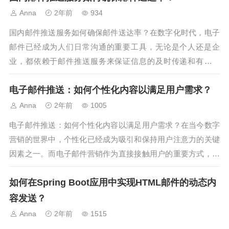
的技术选型和良好的实施策略来确...
Anna
2年前
934
国内邮件推送服务如何确保邮件送达率？在数字化时代，电子
邮件已经成为人们日常沟通的重要工具，无论是个人还是企
业，都依赖于邮件推送服务来保证信息的及时传递和有效沟
通。然而，邮件送达率的高低直接影响到信息传递的效果和沟
电子邮件推送：如何个性化内容以满足用户需求？
通的顺畅程度。本文将探讨国内邮件推送服务如何确保邮件送
达率的问题，并分析其中的关键因素和...
Anna
2年前
1005
电子邮件推送：如何个性化内容以满足用户需求？在当今数字
营销的世界中，个性化已经成为吸引和保持用户注意力的关键
因素之一。而电子邮件营销作为直接接触用户的重要方式，其
内容的个性化尤为重要。本文将探讨如何通过个性化内容来满
如何在Spring Boot应用中实现HTML邮件的动态内
足用户的需求，提高电子邮件推送的效果和用户参与度。1. 理
解用户行为与兴趣在个性化电...
容发送？
Anna
2年前
1515