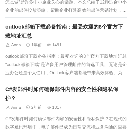
怎么做”是许多中小企业关心的话题。本文总结了12种适合中小
企业的邮件投放策略，帮助企业打造高效的邮件营销计划，提
升客户转化率。策略1：建立高质量邮件列表避免购买垃圾名
outlook邮箱下载必备指南：最受欢迎的8个官方下
单，注重自然增长和客户主动订阅。策略2：个性化邮件内容
根据客户兴趣和行为定制...
载地址汇总
Anna
1年前
1491
outlook邮箱下载必备指南：最受欢迎的8个官方下载地址汇总
“outlook邮箱下载”是许多用户管理邮件的首选工具。无论是企
业办公还是个人使用，Outlook客户端都能带来高效体验。为了
帮助大家快速获取官方正版Outlook邮箱软件，本文整理了8个
C#发邮件时如何确保邮件内容的安全性和隐私保
最受欢迎的官方下载地址，确保你下载安全无忧。1....
护？
Anna
2年前
1317
C#发邮件时如何确保邮件内容的安全性和隐私保护？在现代的
数字通讯环境中，电子邮件已成为日常交流和业务沟通的重要