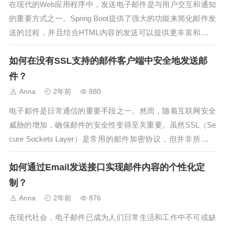
在现代的Web应用程序中，发送电子邮件是与用户交互和通知
的重要方式之一。Spring Boot提供了强大的功能来简化邮件发
送的过程，并且结合HTML内容的发送可以提供更丰富和吸引
人的邮件体验。本文将介绍如何在Spring Boot应用程序中实现
如何在没有SSL支持的邮件客户端中安全地发送邮
HTML邮件的动态内容发送，从而使您的邮件更具吸引力和
可...
件？
Anna
2年前
880
电子邮件是日常通信的重要手段之一。然而，随着互联网安全
威胁的增加，确保邮件的安全性变得至关重要。虽然SSL（Se
cure Sockets Layer）是常用的邮件加密协议，但并非所有邮
件客户端都支持SSL。那么，在没有SSL支持的邮件客户端
如何通过Email发送接口实现邮件内容的个性化定
中，如何确保邮件的安全发送呢？本文将探讨几种可行的安全
措施和...
制？
Anna
2年前
876
在现代社会，电子邮件已成为人们日常生活和工作中不可或缺