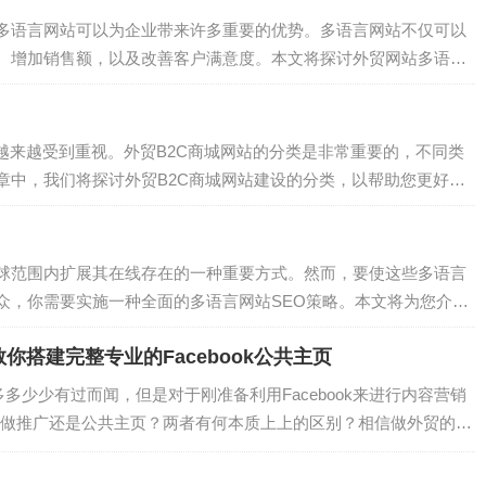
多语言网站可以为企业带来许多重要的优势。多语言网站不仅可以
、增加销售额，以及改善客户满意度。本文将探讨外贸网站多语言
 一个拥有多语言网站的企业可以轻...
越来越受到重视。外贸B2C商城网站的分类是非常重要的，不同类
章中，我们将探讨外贸B2C商城网站建设的分类，以帮助您更好地
类在外贸B2C商城网站建设中，第一个...
务器进行漏洞扫描和渗透测试，确保服务器不存在安全隐患和漏洞
TP服务器能够满足企业的实际需求，并具备稳定、高效、安全
球范围内扩展其在线存在的一种重要方式。然而，要使这些多语言
众，你需要实施一种全面的多语言网站SEO策略。本文将为您介绍
同语种的搜索引擎中脱颖而出。1. 关键...
全性、稳定性、性能、可扩展性和合规性等关键点。在搭建过程
搭建完整专业的Facebook公共主页
细的配置和设置，并进行全面的测试和验证。只有这样，才能确
k多多少少有过而闻，但是对于刚准备利用Facebook来进行内容营销
供高效、安全的邮件发送服务。
做推广还是公共主页？两者有何本质上上的区别？相信做外贸的企
而闻，但是对于刚准备利用Facebook来进行内容营销的企业来说，是