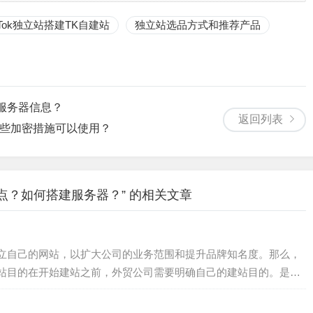
到SMTP服务器的指定端口（通常为25或587），确保服务器能够
kTok独立站搭建TK自建站
独立站选品方式和推荐产品
邮件客户端，尝试向SMTP服务器发送一封测试邮件。检查邮件
收到了测试邮件，并验证邮件的内容是否完整、格式是否正确。
测试SMTP服务器的性能表现。观察服务器的响应时间、发送速
的服务器信息？
返回列表
哪些加密措施可以使用？
点？如何搭建服务器？” 的相关文章
立自己的网站，以扩大公司的业务范围和提升品牌知名度。那么，
站目的在开始建站之前，外贸公司需要明确自己的建站目的。是为
了目的，才能更好地确定网站的内容和设计风格。...