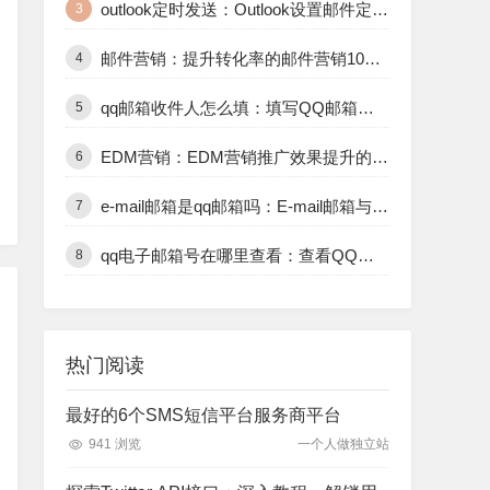
outlook定时发送：Outlook设置邮件定时发送的7个实用操作指南
3
正常响应连接请求。
邮件营销：提升转化率的邮件营销10个最佳实践技巧
4
是否能够成功发送并到达指定的收件人。
qq邮箱收件人怎么填：填写QQ邮箱收件人信息的6种正确方式解析
5
度和成功率等指标。
EDM营销：EDM营销推广效果提升的13种策略详解
6
e-mail邮箱是qq邮箱吗：E-mail邮箱与QQ邮箱的对比及7个区别解读
7
qq电子邮箱号在哪里查看：查看QQ邮箱号的6个最实用路径推荐
8
热门阅读
最好的6个SMS短信平台服务商平台
941 浏览
一个人做独立站