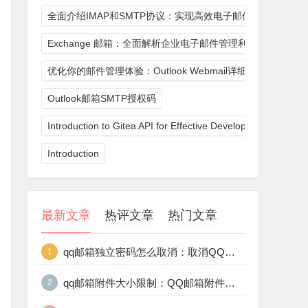
。同时，配置安全策略，如限制登录权限、启用日志记录等。
全面介绍IMAP和SMTP协议：实现高效电子邮件通信
个用户都能够使用SMTP服务器发送邮件。
Exchange 邮箱：全面解析企业电子邮件管理利器
程中需要注意邮件的发送速度、成功率以及安全性等方面。
优化你的邮件管理体验：Outlook Webmail详细指南
Outlook邮箱SMTP授权码
Introduction to Gitea API for Effective Development
器硬件和软件。
Introduction
依赖软件。
佳实践和安全标准。
最新文章
热评文章
热门文章
的安全性。
报，及时通知管理员服务器的运行状态。
qq邮箱独立密码怎么取消：取消QQ邮箱独立密码的10个步骤与注意事项
1
qq邮箱附件大小限制：QQ邮箱附件大小限制与突破方法的10个建议
2