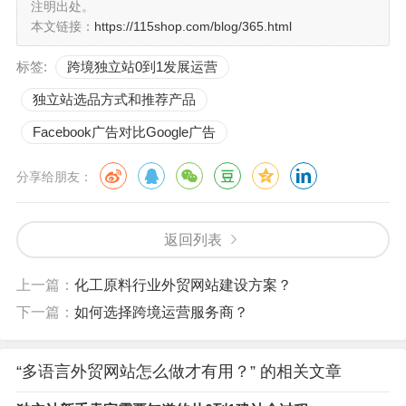
注明出处。
多语言外贸网站的内容是吸引客户的关键。提供有用的信
本文链接：
https://115shop.com/blog/365.html
息，包括产品描述、价格、交付选项和客户支持信息。确
标签:
跨境独立站0到1发展运营
保产品页面中包括高质量的照片和详细的规格，以便客户
可以清楚地了解你的产品。
独立站选品方式和推荐产品
Facebook广告对比Google广告
5. 优化SEO和在线营销策略
分享给朋友：
为了使多语言外贸网站更容易被目标市场的用户找到，你
需要进行搜索引擎优化（SEO）。使用关键词研究工具来
返回列表
找到目标市场使用的关键词，然后在网站的标题、描述和
内容中使用它们。此外，考虑使用在线广告和社交媒体来
上一篇：
化工原料行业外贸网站建设方案？
推广你的网站。
下一篇：
如何选择跨境运营服务商？
6. 考虑文化差异和法规
“多语言外贸网站怎么做才有用？” 的相关文章
不同国家和地区有不同的文化和法规，因此需要谨慎处