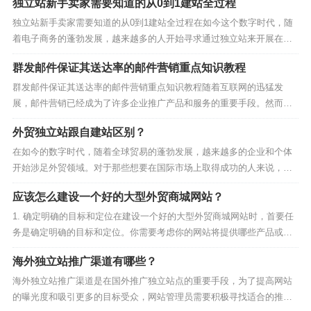
独立站新手卖家需要知道的从0到1建站全过程
理。确保你的网站内容和营销策略在目标市场中不会引起
独立站新手卖家需要知道的从0到1建站全过程在如今这个数字时代，随
不适或违反法规。了解目标市场的文化习惯和法规，可能
着电子商务的蓬勃发展，越来越多的人开始寻求通过独立站来开展在线
业务。无论您是初次涉足电子商务领域，还是已经在其他平台上运营业
需要定制你的内容和策略。
群发邮件保证其送达率的邮件营销重点知识教程
务，建立独立站都是一个引人注目的选择。本文将为您提供一个全面
的、从0到1的建站全流程说明，以帮助您在这个领域取得...
群发邮件保证其送达率的邮件营销重点知识教程随着互联网的迅猛发
7. 监测和改进
展，邮件营销已经成为了许多企业推广产品和服务的重要手段。然而，
随之而来的问题是，如何确保群发邮件的送达率，以确保邮件真正传达
外贸独立站跟自建站区别？
创建多语言外贸网站后，定期监测网站的性能和用户反
给目标受众，而不是被标记为垃圾邮件或丢失在互联网的黑洞中。在本
文中，小蜂邮将带大家一起深入探讨邮件群发的关键知识和技...
在如今的数字时代，随着全球贸易的蓬勃发展，越来越多的企业和个体
馈。使用分析工具来了解用户的行为，以便进行改进和优
开始涉足外贸领域。对于那些想要在国际市场上取得成功的人来说，拥
化。根据数据来不断改进你的网站和营销策略，以满足不
有一个强大的在线存在是至关重要的。在建立自己的网站时，有两种主
断变化的市场需求。
应该怎么建设一个好的大型外贸商城网站？
要选择：外贸独立站和自建站。这两者之间存在一些重要的区别，下面
将详细探讨它们，以帮助您做出明智的决策。目的和定位：...
1. 确定明确的目标和定位在建设一个好的大型外贸商城网站时，首要任
务是确定明确的目标和定位。你需要考虑你的网站将提供哪些产品或服
务，以及你的目标受众是谁。这一步骤的关键词是“目标”和“定位”，它们
总之，多语言外贸网站的成功取决于深入的市场研究、专
海外独立站推广渠道有哪些？
将指导你整个建设过程，确保你的网站能够满足受众的需求。2. 优质的
业的翻译服务、良好的用户体验、有用的内容和有效的营
网站设计和用户体验一个好的外贸商城网站...
海外独立站推广渠道是在国外推广独立站点的重要手段，为了提高网站
的曝光度和吸引更多的目标受众，网站管理员需要积极寻找适合的推广
销策略。通过精心规划和执行这些步骤，你可以打造一个