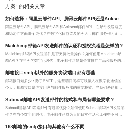
方案” 的相关文章
如何选择：阿里云邮件API、腾讯云邮件API还是Aoksend
邮件API？
阿里云邮件API、腾讯云邮件API和Aoksend邮件API，在邮件发送速度
和稳定性方面哪个更优？在数字化日益普及的今天，邮件服务作为企业
沟通、营销和客户服务的重要工具，其发送速度和稳定性直接关系到企
Mailchimp邮箱API发送邮件的认证和授权流程是怎样的？
业的运营效率和客户满意度。阿里云邮件API、腾讯云邮件API和Aokse
nd邮件API作为市场上较为...
Mailchimp邮箱API发送邮件是否支持批量操作？如何使用Mailchimp邮
箱API？在当今的数字化时代，电子邮件营销是企业推广产品和服务的重
要手段。Mailchimp作为一个流行的电子邮件营销平台，提供了丰富的功
邮箱接口smtp以外的服务协议端口都有哪些
能和工具，帮助企业创建、发送和优化电子邮件营销活动。然而，对于
希望实现更高级功能...
邮箱接口知多少：除了SMTP，这些端口同样可以接入在数字化通信的
今天，邮箱接口是连接用户与邮件服务器的重要桥梁。当我们谈论邮箱
接口时，SMTP（Simple Mail Transfer Protocol，简单邮件传输协议）
Submail邮箱API发送邮件的格式和布局有哪些要求？
无疑是人们首先想到的。SMTP端口25是用于发送邮件的标准端口，然
而，邮箱接口...
Submail邮箱API发送邮件有哪些优势？如何使用Submail邮箱API发送邮
件？在当今数字化时代，电子邮件已成为人们日常生活和工作中不可或
缺的一部分。对于企业和开发者而言，使用API（应用程序接口）来发送
163邮箱的smtp接口与其他有什么不同
邮件已成为一种高效、自动化的解决方案。Submail邮箱API作为其中的