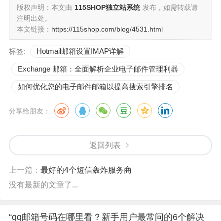
版权声明：本文由
115SHOP独立站系统
发布，如需转载请
注明出处。
本文链接：
https://115shop.com/blog/4531.html
总结
标签:
Hotmail邮箱设置IMAP详解
Exchange 邮箱：全面解析企业电子邮件管理利器
“qq邮箱号码在哪里看”其实非常简单，只需找到你的QQ号
如何优化您的电子邮件邮箱以提高搜索引擎排名
码即可。更多qq邮箱和账号管理技巧，请访问
MailBing
。
分享给朋友：
返回列表
上一篇：
最好的4个短信轰炸服务商
没有最新的文章了...
“qq邮箱号码在哪里看？新手用户最常问的6个解决