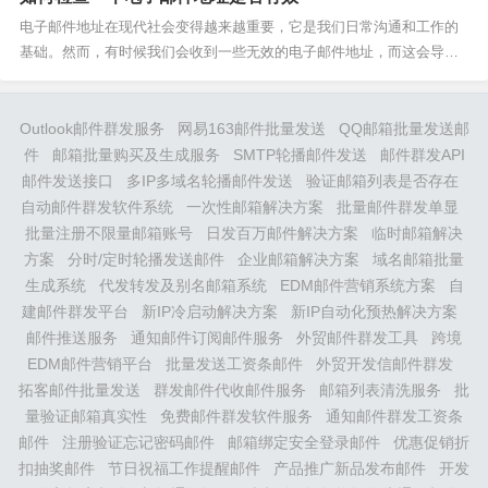
么选择免费企业建站CMS？相比于传统的网站建设方式，免费企业建站
CMS具有以下优势：1. 免费使用：免费企业建...
电子邮件地址在现代社会变得越来越重要，它是我们日常沟通和工作的
基础。然而，有时候我们会收到一些无效的电子邮件地址，而这会导致
我们的邮件无法送达。那么，该如何检查一个电子邮件地址是否有效
呢？一、检查格式是否正确邮件地址的格式通常包含用户名和域名，两
者之间用“@”分隔。首先，我们需要检查邮件地址的格式是...
Outlook邮件群发服务
网易163邮件批量发送
QQ邮箱批量发送邮
件
邮箱批量购买及生成服务
SMTP轮播邮件发送
邮件群发API
邮件发送接口
多IP多域名轮播邮件发送
验证邮箱列表是否存在
自动邮件群发软件系统
一次性邮箱解决方案
批量邮件群发单显
批量注册不限量邮箱账号
日发百万邮件解决方案
临时邮箱解决
方案
分时/定时轮播发送邮件
企业邮箱解决方案
域名邮箱批量
生成系统
代发转发及别名邮箱系统
EDM邮件营销系统方案
自
建邮件群发平台
新IP冷启动解决方案
新IP自动化预热解决方案
邮件推送服务
通知邮件订阅邮件服务
外贸邮件群发工具
跨境
EDM邮件营销平台
批量发送工资条邮件
外贸开发信邮件群发
拓客邮件批量发送
群发邮件代收邮件服务
邮箱列表清洗服务
批
量验证邮箱真实性
免费邮件群发软件服务
通知邮件群发工资条
邮件
注册验证忘记密码邮件
邮箱绑定安全登录邮件
优惠促销折
扣抽奖邮件
节日祝福工作提醒邮件
产品推广新品发布邮件
开发