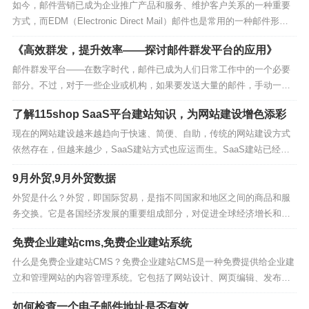
如今，邮件营销已成为企业推广产品和服务、维护客户关系的一种重要
方式，而EDM（Electronic Direct Mail）邮件也是常用的一种邮件形
式。在这种形式下，邮件的内容呈现更加丰富多彩，可包含文字、图
《高效群发，提升效率——探讨邮件群发平台的应用》
片、链接、视频等多种元素，因而被广泛应用于电商、金融、教育、旅
游等行业。如何快速、高效地制作...
邮件群发平台——在数字时代，邮件已成为人们日常工作中的一个必要
部分。不过，对于一些企业或机构，如果要发送大量的邮件，手动一个
一个发送显然太过费时费力。这时候，邮件群发平台就成了解决方案。
了解115shop SaaS平台建站知识，为网站建设增色添彩
邮件群发平台是指能够对用户的邮件进行分组和分类，从而实现按需发
送，提高邮件发送效率的工具。用户可以轻松实现群发邮件...
现在的网站建设越来越趋向于快速、简便、自助，传统的网站建设方式
依然存在，但越来越少，SaaS建站方式也应运而生。SaaS建站已经成
为建站的主流，它是指利用云计算技术来提供网站建设的平台和服务。
9月外贸,9月外贸数据
下面我们就来看看使用115shop SaaS平台建站需要注意的知识点。一、
集成度使用SaaS平台建站最大的好...
外贸是什么？外贸，即国际贸易，是指不同国家和地区之间的商品和服
务交换。它是各国经济发展的重要组成部分，对促进全球经济增长和繁
荣具有重要意义。为什么关注9月外贸数据？9月外贸数据可以反映当前
免费企业建站cms,免费企业建站系统
全球经济的整体状况和走势。通过分析9月外贸数据，我们可以了解各国
经济的增长速度、出口和进口情况，以及国际贸易的发...
什么是免费企业建站CMS？免费企业建站CMS是一种免费提供给企业建
立和管理网站的内容管理系统。它包括了网站设计、网页编辑、发布和
维护等功能，帮助企业快速搭建一个具有专业外观和功能的网站。为什
如何检查一个电子邮件地址是否有效