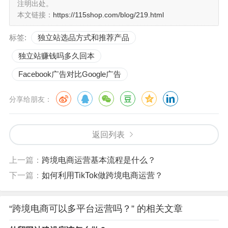
注明出处。
本文链接：
https://115shop.com/blog/219.html
4. 结论
标签:
独立站选品方式和推荐产品
在跨境电商领域，多平台运营是一种有潜力的战略，可以
为企业带来更多的机会。然而，企业需要认识到多平台运
独立站赚钱吗多久回本
营所伴随的管理和运营挑战，以及需要投入的额外资源。
Facebook广告对比Google广告
只有制定明智的战略并不断优化运营，企业才能充分利用
分享给朋友：
跨境电商多平台运营的潜力，取得成功。无论企业选择多
平台运营还是单一平台运营，都应该根据自身情况和市场
需求来做出明智的决策。
返回列表
上一篇：
跨境电商运营基本流程是什么？
下一篇：
如何利用TikTok做跨境电商运营？
“跨境电商可以多平台运营吗？” 的相关文章