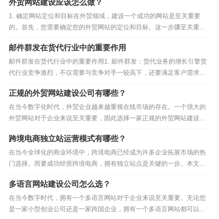
外贸网站建设应该怎么做？
1. 确定网站定位和目标在外贸领域，建设一个成功的网站是至关重要
的。首先，您需要确定您的外贸网站的定位和目标。这一步骤至关重
要，因为它将直接影响您的网站的设计和内容。在确定定位和目标时，
邮件群发在货代行业中的重要作用
您需要考虑您的产品或服务是面向哪个市场，您希望吸引什么样的客
户，以及您的网站在竞争激烈的市场中应该扮演什么样的角色...
邮件群发在货代行业中的重要作用1. 邮件群发：货代业务的增长引擎货
代行业竞争激烈，不仅需要与竞争对手一较高下，还要满足客户需求，
提高业务KPI。在这个信息时代，邮件群发成为货代公司提升自己的业务
正规的外贸网站建设公司有哪些？
KPI的一种有效手段。本文将探讨如何通过邮件群发来推动货代业务的增
长。2. 邮件群发的基本原理邮件群发是一...
在当今数字化时代，外贸企业越来越重视在线市场的存在。一个强大的
外贸网站对于企业来说至关重要，因此选择一家正规的外贸网站建设公
司变得尤为关键。本文将介绍一些正规的外贸网站建设公司，以帮助您
跨境电商独立站运营模式有哪些？
在竞争激烈的市场中脱颖而出。1. 网易易宝科技有限公司首先，我们要
介绍的是网易易宝科技有限公司，这家公司一直以来都...
在当今全球化的商业环境中，跨境电商已经成为许多企业拓展市场的热
门选择。而要成功经营跨境电商，拥有独立站点是关键的一步。本文将
探讨跨境电商独立站运营模式，为您详细介绍其中的各种选择。1. 自建
多语言网站建设公司怎么选？
独立站点：自建独立站点是跨境电商最常见的模式之一。这意味着您需
要自行购买域名、搭建网站，以及管理网站的所有内容...
在当今数字时代，拥有一个多语言网站对于企业来说至关重要。无论您
是一家小型创业公司还是一家跨国企业，拥有一个多语言网站都可以帮